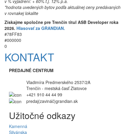
v % vyjadrení: + 60% t.j. 12% p.a.
*hodnota uvedených bytov podľa aktuálnej ceny predávaných
v rovnakej lokalite
Získajme spoločne pre Trenčín titul ASB Developer roka
2026.
Hlasovať za GRANDIAN.
#78FF83
#000000
0
KONTAKT
PREDAJNÉ CENTRUM
Vyhľadávanie
Vladimíra Predmerského 2537/2A
Trenčín - mestská časť Zlatovce
+421 910 44 44 99
predaj(zavináč)grandian.sk
Užitočné odkazy
Kamenná
Silvánska