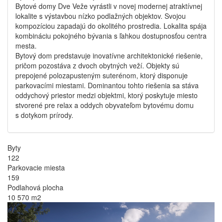
Bytové domy Dve Veže vyrástli v novej modernej atraktívnej
lokalite s výstavbou nízko podlažných objektov. Svojou
kompozíciou zapadajú do okolitého prostredia. Lokalita spája
kombináciu pokojného bývania s ľahkou dostupnosťou centra
mesta.
Bytový dom predstavuje inovatívne architektonické riešenie,
pričom pozostáva z dvoch obytných veží. Objekty sú
prepojené polozapusteným suterénom, ktorý disponuje
parkovacími miestami. Dominantou tohto riešenia sa stáva
oddychový priestor medzi objektmi, ktorý poskytuje miesto
stvorené pre relax a oddych obyvateľom bytovému domu
s dotykom prírody.
Byty
122
Parkovacie miesta
159
Podlahová plocha
10 570 m2