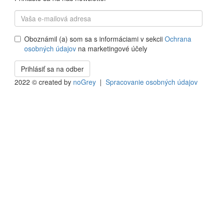
Vaša e-mailová adresa
*
Oboznámil (a) som sa s informáciami v sekcii
Ochrana
osobných údajov
na marketingové účely
Súhlasím so spracovaním osobných údajov na
Prihlásiť sa na odber
marketingové účely
*
2022 © created by
noGrey
|
Spracovanie osobných údajov