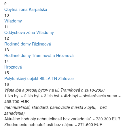
9
Obytná zóna Karpatská
10
Villadomy
11
Oddychová zóna Villadomy
12
Rodinné domy Rízlingová
13
Rodinné domy Tramínová a Hroznová
14
Hroznová
15
Polyfunkčný objekt BILLA TN Zlatovce
16
Výstavba a predaj bytov na ul. Tramínová r. 2018-2020
1 izb byt + 2 izb byt + 3 izb byt + 4izb byt – obstarávacia suma =
458.700 EUR
(nehnuteľnosť, štandard, parkovacie miesta k bytu, - bez
zariadenia)
Aktuálne hodnoty nehnuteľností bez zariadenia* = 730.300 EUR
Zhodnotenie nehnuteľností bez nájmu = 271.600 EUR